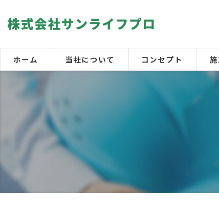
ホーム
当社について
コンセプト
施
【
【
【
【
屋
室