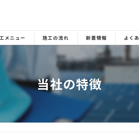
工メニュー
施工の流れ
新着情報
よく
オール電化設置済みのケース】太陽光発電＋蓄電池
ガス設備のケース】エコキュート＋太陽光発電
当社の特徴
フルセット】オール電化＋太陽光発電＋蓄電池
無料】太陽光発電の発電量点検
根点検
内＆外構リフォーム