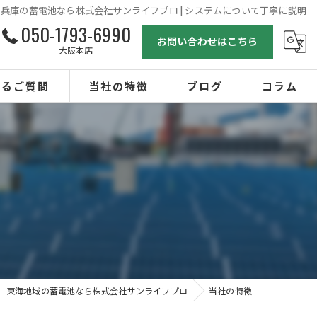
兵庫の蓄電池なら株式会社サンライフプロ | システムについて丁寧に説明
050-1793-6990
お問い合わせはこちら
大阪本店
あるご質問
当社の特徴
ブログ
コラム
オール電化
太陽光
エコキュート
ガス設備
リフォーム
東海地域の蓄電池なら株式会社サンライフプロ
当社の特徴