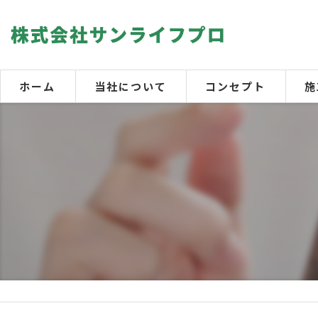
ホーム
当社について
コンセプト
施
【
【
【
【
屋
室