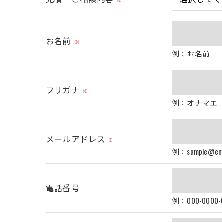
＜個人情報の委託について＞
当社では、利用目的の達成に必要な範囲に
これらの委託先に対しては個人情報保護契
お名前
※
例：お名前
＜個人情報の安全管理＞
当社では、個人情報の漏洩等がなされない
フリガナ
※
例：オナマエ
＜個人情報を与えなかった場合に生じる結
必要な情報を頂けない場合は、それに対応
メールアドレス
※
例：sample@ema
＜個人情報の開示･訂正・削除･利用停止の
当社では、お客様の個人情報の開示･訂正･
電話番号
ご本人である事を確認のうえ、対応させて
例：000-0000-
個人情報の開示･訂正･削除・利用停止の具