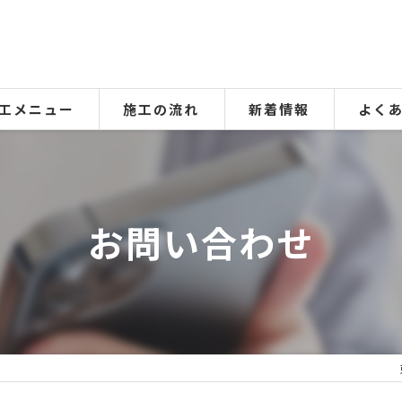
工メニュー
施工の流れ
新着情報
よく
オール電化設置済みのケース】太陽光発電＋蓄電池
ガス設備のケース】エコキュート＋太陽光発電
お問い合わせ
フルセット】オール電化＋太陽光発電＋蓄電池
無料】太陽光発電の発電量点検
根点検
内＆外構リフォーム