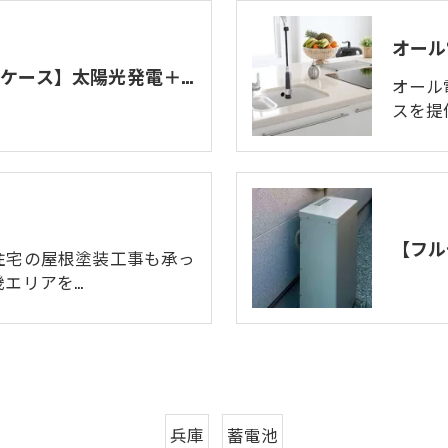
オール
【オール電化設置済みのケース】太陽光発電＋蓄電池
オール
スを提
住宅の屋根塗装工事も承っ
畿エリアを…
兵庫
蓄電池